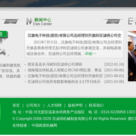
汉旗电子科技(固安)有限公司总经理刘升旗到百滤得公司交
2021年7月31日，汉旗电子科技(固安)有限公司总经理刘
流洽谈合作
升旗及商务经理王彭冲到百滤得公司参观交流，并就电器领
域洽谈合作。百滤得公司总经理姚...
详细>>
固安县县长冯斌到百滤得公司调研
[2022-02-24]
机械和建筑机
湖南视比特机器人有限公司CMO周红谱、事业
[2021-09-06]
"的宗旨。具
部总经理刘欢等一行三人莅临百滤得公司参观交流
汉旗电子科技(固安)有限公司总经理刘升旗到百
[2021-08-03]
质、快捷的服
滤得公司交流洽谈合作
百滤得公司祝所有默默奉献的女士们节日快乐
[2021-03-08]
首页
|
公司简介
|
人才招聘
|
版权声明
|
联系我们
地 址：中国·河北固安温泉休闲商务产业园区 电 话：0316-6228858 13031
© Copyright 2008-2026
百滤得机械制造有限公司
All Rights Reserved.
冀IC
友情链接：
中国路面机械网