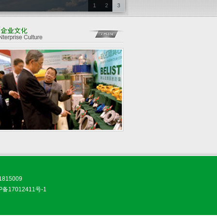
1
2
3
815009
P备17012411号-1